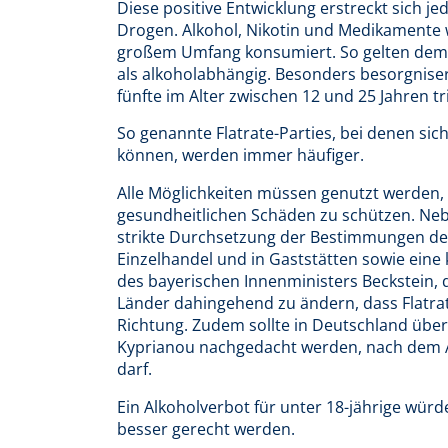
Diese positive Entwicklung erstreckt sich j
Drogen. Alkohol, Nikotin und Medikamente 
großem Umfang konsumiert. So gelten dem B
als alkoholabhängig. Besonders besorgnise
fünfte im Alter zwischen 12 und 25 Jahren t
So genannte Flatrate-Parties, bei denen si
können, werden immer häufiger.
Alle Möglichkeiten müssen genutzt werden
gesundheitlichen Schäden zu schützen. Nebe
strikte Durchsetzung der Bestimmungen des
Einzelhandel und in Gaststätten sowie ein
des bayerischen Innenministers Beckstein,
Länder dahingehend zu ändern, dass Flatrate
Richtung. Zudem sollte in Deutschland üb
Kyprianou nachgedacht werden, nach dem Al
darf.
Ein Alkoholverbot für unter 18-jährige würd
besser gerecht werden.