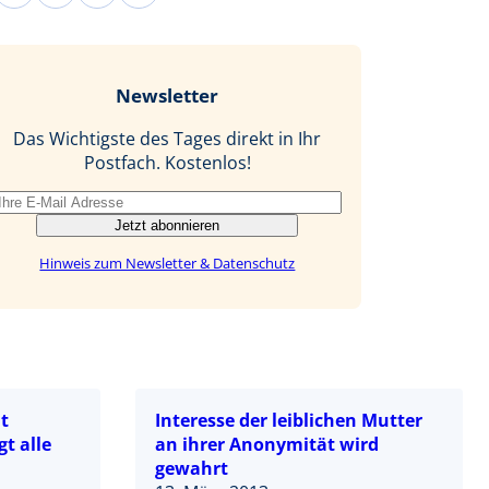
a
i
i
-
c
n
n
M
e
g
k
a
b
e
i
Newsletter
o
d
l
o
I
Das Wichtigste des Tages direkt in Ihr
k
n
Postfach. Kostenlos!
Jetzt abonnieren
Hinweis zum Newsletter & Datenschutz
t
Interesse der leiblichen Mutter
t alle
an ihrer Anonymität wird
gewahrt