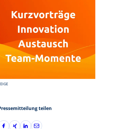
EIGE
Pressemitteilung teilen
F
X
L
E