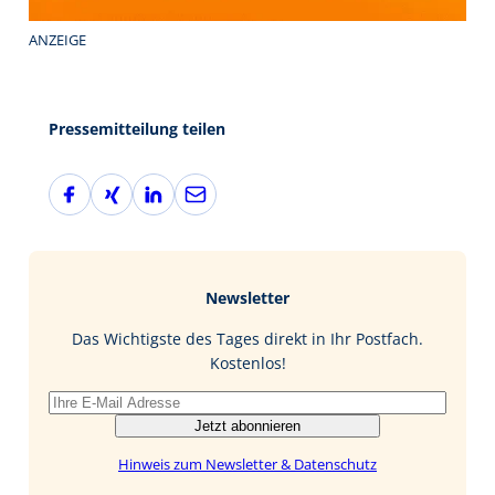
ANZEIGE
Pressemitteilung teilen
F
X
L
E
a
i
i
-
c
n
n
M
e
g
k
a
b
e
i
Newsletter
o
d
l
o
I
Das Wichtigste des Tages direkt in Ihr Postfach.
k
n
Kostenlos!
Jetzt abonnieren
Hinweis zum Newsletter & Datenschutz