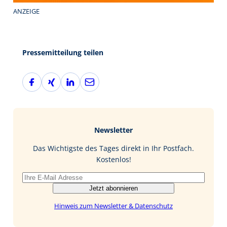
ANZEIGE
Pressemitteilung teilen
F
X
L
E
a
i
i
-
c
n
n
M
e
g
k
a
b
e
i
Newsletter
o
d
l
o
I
Das Wichtigste des Tages direkt in Ihr Postfach.
k
n
Kostenlos!
Jetzt abonnieren
Hinweis zum Newsletter & Datenschutz