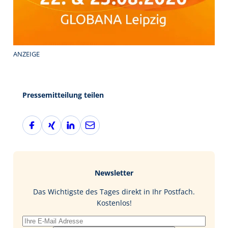
ANZEIGE
Pressemitteilung teilen
F
X
L
E
a
i
i
-
c
n
n
M
e
g
k
a
b
e
i
Newsletter
o
d
l
o
I
Das Wichtigste des Tages direkt in Ihr Postfach.
k
n
Kostenlos!