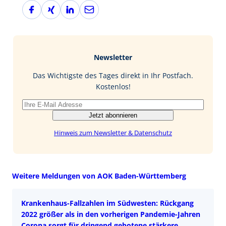
F
X
L
E
a
i
i
-
c
n
n
M
e
g
k
a
b
e
i
Newsletter
o
d
l
o
I
Das Wichtigste des Tages direkt in Ihr Postfach.
k
n
Kostenlos!
Jetzt abonnieren
Hinweis zum Newsletter & Datenschutz
Weitere Meldungen von AOK Baden-Württemberg
Krankenhaus-Fallzahlen im Südwesten: Rückgang
2022 größer als in den vorherigen Pandemie-Jahren
Corona sorgt für dringend gebotene stärkere