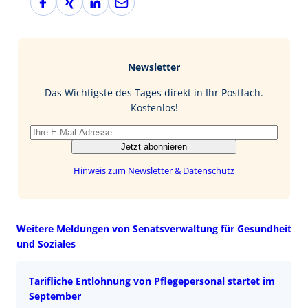
a
i
i
-
c
n
n
M
e
g
k
a
b
e
i
Newsletter
o
d
l
o
I
Das Wichtigste des Tages direkt in Ihr Postfach.
k
n
Kostenlos!
Jetzt abonnieren
Hinweis zum Newsletter & Datenschutz
Weitere Meldungen von Senatsverwaltung für Gesundheit
und Soziales
Tarifliche Entlohnung von Pflegepersonal startet im
September