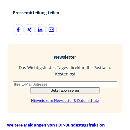
Pressemitteilung teilen
F
X
L
E
a
i
i
-
c
n
n
M
e
g
k
a
b
e
i
Newsletter
o
d
l
o
I
Das Wichtigste des Tages direkt in Ihr Postfach.
k
n
Kostenlos!
Jetzt abonnieren
Hinweis zum Newsletter & Datenschutz
Weitere Meldungen von FDP-Bundestagsfraktion