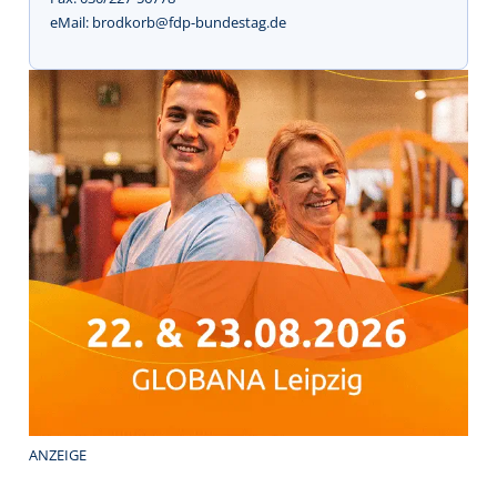
eMail: brodkorb@fdp-bundestag.de
ANZEIGE