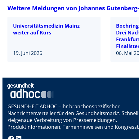
Weitere Meldungen von Johannes Gutenberg-
Universitätsmedizin Mainz
Boehringe
weiter auf Kurs
Drei Nac
Frankfur
Finaliste
19. Juni 2026
06. Mai 2
GESUNDHEIT ADHOC – Ihr branchenspezifischer
Nachrichtenverteiler für den Gesundheitsmarkt. Schnel
zielgenaue Verbreitung von Pressemeldungen,
Produktinformationen, Terminhinweisen und Kongressb
Facebook
LinkedIn