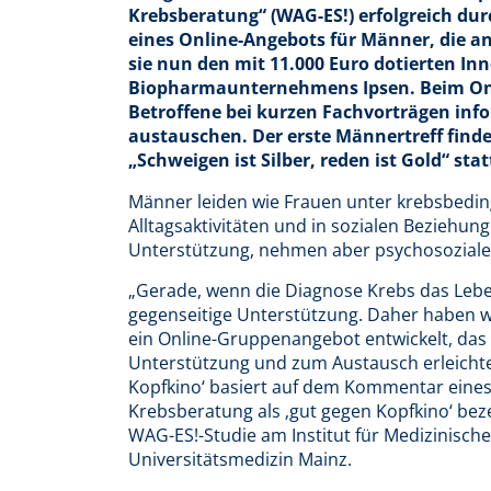
Krebsberatung“ (WAG-ES!) erfolgreich dur
eines Online-Angebots für Männer, die a
sie nun den mit 11.000 Euro dotierten Inn
Biopharmaunternehmens Ipsen. Beim Onli
Betroffene bei kurzen Fachvorträgen inf
austauschen. Der erste Männertreff find
„Schweigen ist Silber, reden ist Gold“ stat
Männer leiden wie Frauen unter krebsbedin
Alltagsaktivitäten und in sozialen Bezieh
Unterstützung, nehmen aber psychosoziale H
„Gerade, wenn die Diagnose Krebs das Leben
gegenseitige Unterstützung. Daher haben w
ein Online-Gruppenangebot entwickelt, das
Unterstützung und zum Austausch erleichter
Kopfkino‘ basiert auf dem Kommentar eines 
Krebsberatung als ‚gut gegen Kopfkino‘ bezei
WAG-ES!-Studie am Institut für Medizinische
Universitätsmedizin Mainz.