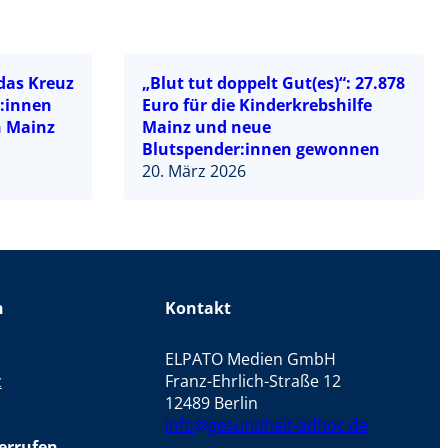
das Kreuz
„Blut tut doppelt Gut(es)“: 27.878
t:innen
Euro für die Kinderkrebshilfe
n Mainz
Mainz und neue
Blutspender:innen gewonnen
ch hilft
20. März 2026
n
Kontakt
ELPATO Medien GmbH
z
Franz-Ehrlich-Straße 12
12489 Berlin
info@gesundheit-adhoc.de
errufen