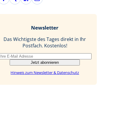
a
i
i
-
c
n
n
M
e
g
k
a
b
e
i
Newsletter
o
d
l
o
I
Das Wichtigste des Tages direkt in Ihr
k
n
Postfach. Kostenlos!
Jetzt abonnieren
Hinweis zum Newsletter & Datenschutz