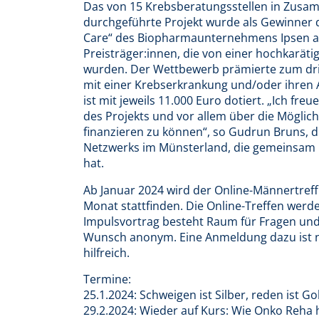
Das von 15 Krebsberatungsstellen in Zusam
durchgeführte Projekt wurde als Gewinner 
Care“ des Biopharmaunternehmens Ipsen aus
Preisträger:innen, die von einer hochkarät
wurden. Der Wettbewerb prämierte zum drit
mit einer Krebserkrankung und/oder ihren 
ist mit jeweils 11.000 Euro dotiert. „Ich f
des Projekts und vor allem über die Möglich
finanzieren zu können“, so Gudrun Bruns, d
Netzwerks im Münsterland, die gemeinsam 
hat.
Ab Januar 2024 wird der Online-Männertref
Monat stattfinden. Die Online-Treffen werd
Impulsvortrag besteht Raum für Fragen und 
Wunsch anonym. Eine Anmeldung dazu ist ni
hilfreich.
Termine:
25.1.2024: Schweigen ist Silber, reden ist Go
29.2.2024: Wieder auf Kurs: Wie Onko Reha h