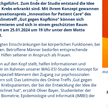
chgeführt. Zum Ende der Studie entstand die Idee
n Krebs erkrankt sind. Mit ihrem Konzept gewannen
ovationspreis „Innovation for Patient Care“ des
netreff „Gut gegen Kopfkino“ können sich
ormieren und sich in einem geschützten Raum
et am 25.01.2024 um 19 Uhr unter dem Motto
t.
gten Einschränkungen bei körperlichen Funktionen, bei
ungen. Betroffene Männer bedürfen entsprechende
ilfen seltener in Anspruch als Frauen.
 auf den Kopf stellt, helfen Informationen und
ir im Rahmen unserer WAG-ES!-Studie ein Konzept für
ANZ
 speziell Männern den Zugang zur psychosozialen
n soll. Das Leitmotiv des Online-Treffs ‚Gut gegen
Krebspatienten, der bei der Entwicklung der Idee die
chnet hat“, erzählt Oliver Bayer, Studienleiter der
 Biometrie, Epidemiologie und Informatik (IMBEI) der