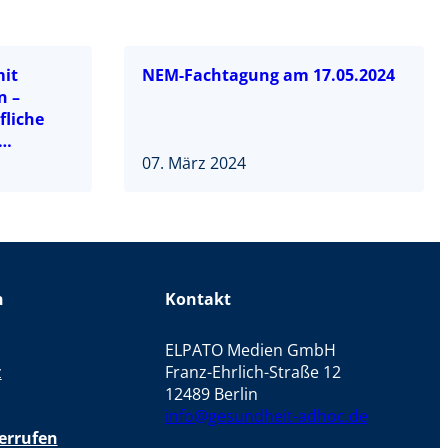
mit
NEM-Fachtagung am 17.05.2024
n –
liche
07. März 2024
n
Kontakt
ELPATO Medien GmbH
z
Franz-Ehrlich-Straße 12
12489 Berlin
info@gesundheit-adhoc.de
errufen