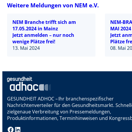
Weitere Meldungen von NEM e.V.
NEM Branche trifft sich am
NEM-BRA
17.05.2024 in Mainz
MAI 2024
Jetzt anmelden – nur noch
Jetzt an
wenige Plätze frei!
Plätze fre
13. Mai 2024
08. Mai 2
GESUNDHEIT ADHOC – Ihr branchenspezifischer
Nachrichtenverteiler für den Gesundheitsmarkt. Schnel
zielgenaue Verbreitung von Pressemeldungen,
Produktinformationen, Terminhinweisen und Kongressb
Facebook
LinkedIn