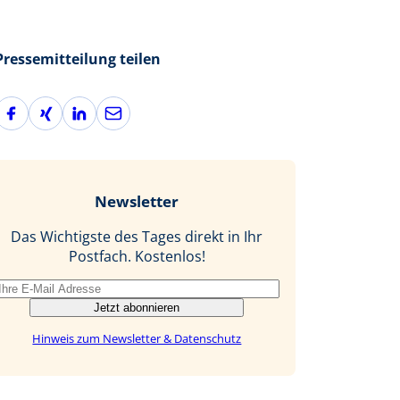
Pressemitteilung teilen
F
X
L
E
a
i
i
-
c
n
n
M
e
g
k
a
b
e
i
Newsletter
o
d
l
o
I
Das Wichtigste des Tages direkt in Ihr
k
n
Postfach. Kostenlos!
Jetzt abonnieren
Hinweis zum Newsletter & Datenschutz