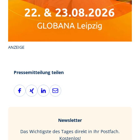
ANZEIGE
Pressemitteilung teilen
F
X
L
E
a
i
i
-
c
n
n
M
e
g
k
a
b
e
i
Newsletter
o
d
l
o
I
Das Wichtigste des Tages direkt in Ihr Postfach.
k
n
Kostenlos!