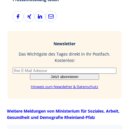
F
X
L
E
a
i
i
-
c
n
n
M
e
g
k
a
b
e
i
Newsletter
o
d
l
o
I
Das Wichtigste des Tages direkt in Ihr Postfach.
k
n
Kostenlos!
Jetzt abonnieren
Hinweis zum Newsletter & Datenschutz
Weitere Meldungen von Ministerium für Soziales, Arbeit,
Gesundheit und Demografie Rheinland-Pfalz