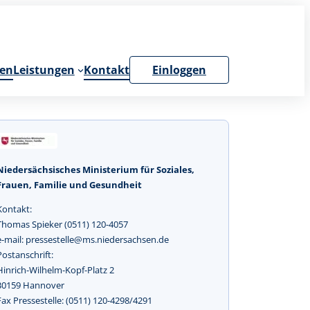
en
Leistungen
Kontakt
Einloggen
Niedersächsisches Ministerium für Soziales,
Frauen, Familie und Gesundheit
Kontakt:
Thomas Spieker (0511) 120-4057
e-mail: pressestelle@ms.niedersachsen.de
Postanschrift:
Hinrich-Wilhelm-Kopf-Platz 2
30159 Hannover
Fax Pressestelle: (0511) 120-4298/4291