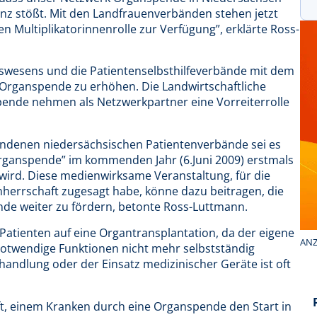
anz stößt. Mit den Landfrauenverbänden stehen jetzt
en Multiplikatorinnenrolle zur Verfügung”, erklärte Ross-
tswesens und die Patientenselbsthilfeverbände mit dem
 Organspende zu erhöhen. Die Landwirtschaftliche
ende nehmen als Netzwerkpartner eine Vorreiterrolle
bundenen niedersächsischen Patientenverbände sei es
rganspende” im kommenden Jahr (6.Juni 2009) erstmals
 wird. Diese medienwirksame Veranstaltung, für die
rmherrschaft zugesagt habe, könne dazu beitragen, die
nde weiter zu fördern, betonte Ross-Luttmann.
 Patienten auf eine Organtransplantation, da der eigene
ANZ
notwendige Funktionen nicht mehr selbstständig
dlung oder der Einsatz medizinischer Geräte ist oft
ft, einem Kranken durch eine Organspende den Start in