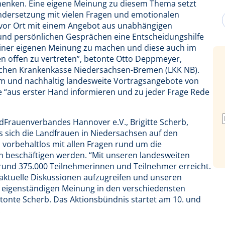
chenken. Eine eigene Meinung zu diesem Thema setzt
andersetzung mit vielen Fragen und emotionalen
 vor Ort mit einem Angebot aus unabhängigen
und persönlichen Gesprächen eine Entscheidungshilfe
 einer eigenen Meinung zu machen und diese auch im
n offen zu vertreten”, betonte Otto Deppmeyer,
lichen Krankenkasse Niedersachsen-Bremen (LKK NB).
 und nachhaltig landesweite Vortragsangebote von
e “aus erster Hand informieren und zu jeder Frage Rede
dFrauenverbandes Hannover e.V., Brigitte Scherb,
s sich die Landfrauen in Niedersachsen auf den
vorbehaltlos mit allen Fragen rund um die
n beschäftigen werden. “Mit unseren landesweiten
rund 375.000 Teilnehmerinnen und Teilnehmer erreicht.
 aktuelle Diskussionen aufzugreifen und unseren
er eigenständigen Meinung in den verschiedensten
tonte Scherb. Das Aktionsbündnis startet am 10. und
.