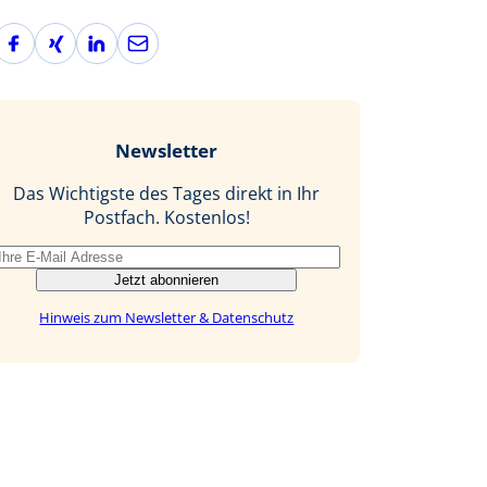
F
X
L
E
a
i
i
-
c
n
n
M
e
g
k
a
b
e
i
Newsletter
o
d
l
o
I
Das Wichtigste des Tages direkt in Ihr
k
n
Postfach. Kostenlos!
Jetzt abonnieren
Hinweis zum Newsletter & Datenschutz