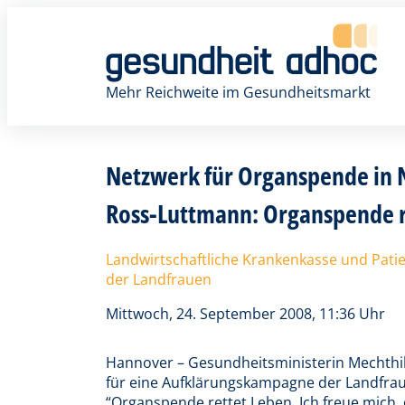
Zum
Inhalt
springen
Mehr Reichweite im Gesundheitsmarkt
Netzwerk für Organspende in 
Ross-Luttmann: Organspende r
Landwirtschaftliche Krankenkasse und Pat
der Landfrauen
Mittwoch, 24. September 2008, 11:36 Uhr
Hannover – Gesundheitsministerin Mechthi
für eine Aufklärungskampagne der Landf
“Organspende rettet Leben. Ich freue mich