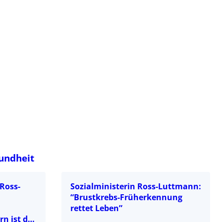
sundheit
Ross-
Sozialministerin Ross-Luttmann:
“Brustkrebs-Früherkennung
rettet Leben”
rn ist das