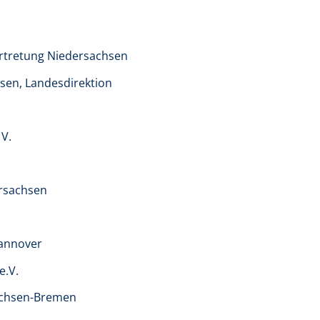
rtretung Niedersachsen
sen, Landesdirektion
V.
rsachsen
Hannover
e.V.
achsen-Bremen