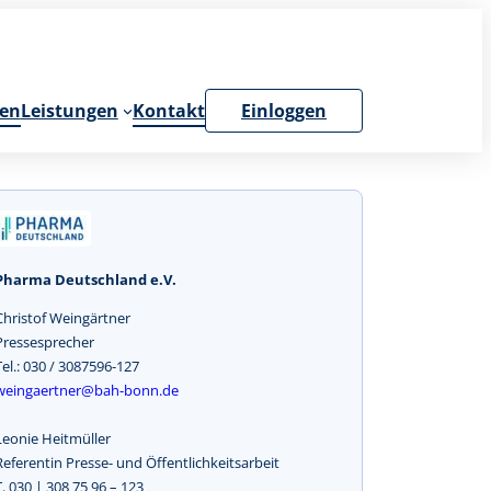
en
Leistungen
Kontakt
Einloggen
Pharma Deutschland e.V.
Christof Weingärtner
Pressesprecher
Tel.: 030 / 3087596-127
weingaertner@bah-bonn.de
Leonie Heitmüller
Referentin Presse- und Öffentlichkeitsarbeit
T. 030 | 308 75 96 – 123