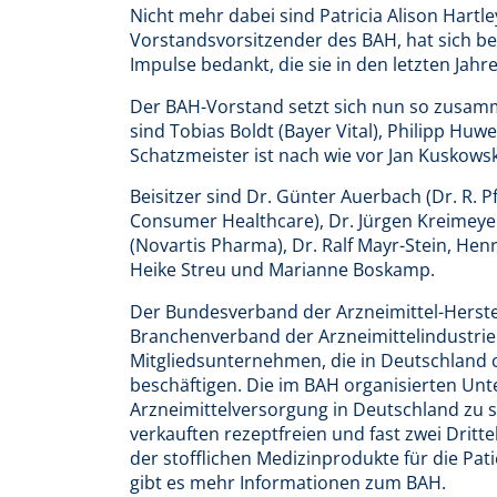
Nicht mehr dabei sind Patricia Alison Hartle
Vorstandsvorsitzender des BAH, hat sich be
Impulse bedankt, die sie in den letzten Jahr
Der BAH-Vorstand setzt sich nun so zusammen
sind Tobias Boldt (Bayer Vital), Philipp Huw
Schatzmeister ist nach wie vor Jan Kuskowsk
Beisitzer sind Dr. Günter Auerbach (Dr. R. P
Consumer Healthcare), Dr. Jürgen Kreimeyer
(Novartis Pharma), Dr. Ralf Mayr-Stein, Henr
Heike Streu und Marianne Boskamp.
Der Bundesverband der Arzneimittel-Herstell
Branchenverband der Arzneimittelindustrie i
Mitgliedsunternehmen, die in Deutschland c
beschäftigen. Die im BAH organisierten Un
Arzneimittelversorgung in Deutschland zu si
verkauften rezeptfreien und fast zwei Dritte
der stofflichen Medizinprodukte für die Pat
gibt es mehr Informationen zum BAH.