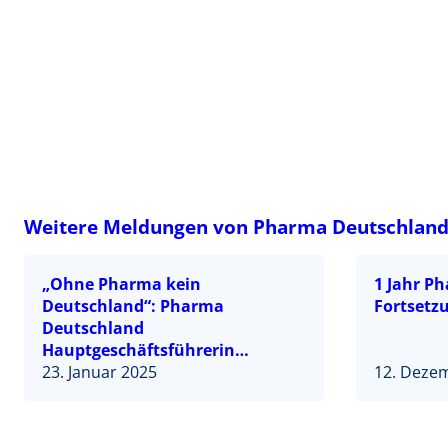
Weitere Meldungen von Pharma Deutschland 
„Ohne Pharma kein
1 Jahr P
Deutschland“: Pharma
Fortsetz
Deutschland
Hauptgeschäftsführerin
Dorothee Brakmann betont
23. Januar 2025
12. Deze
wirtschaftliche Bedeutung der
Schlüsselindustrie Pharma