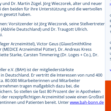
y und Dr. Martin Zügel. Jörg Wieczorek, alter und neuer
i den beiden für ihre Unterstützung und die wertvollen
en gesetzt haben.
: Vorsitzender ist Jörg Wieczorek, seine Stellvertreter
e (AbbVie Deutschland) und Dr. Traugott Ullrich.
i.
fleger Arzneimittel), Victor Geus (GlaxoSmithKline
 (MEDICE Arzneimittel Pütter), Dr. Andreas Kress
iette Starke, Carsten Timmering (Dr. Loges + Co.), Dr.
er e.V. (BAH) ist der mitgliederstärkste
n Deutschland. Er vertritt die Interessen von rund 400
a. 80.000 Mitarbeiterinnen und Mitarbeiter
ternehmen tragen maßgeblich dazu bei, die
chern. So stellen sie fast 80 Prozent der in Apotheken
l der rezeptpflichtigen Arzneimittel sowie einen Großteil
ientinnen und Patienten bereit. Unter
www.bah-bonn.de