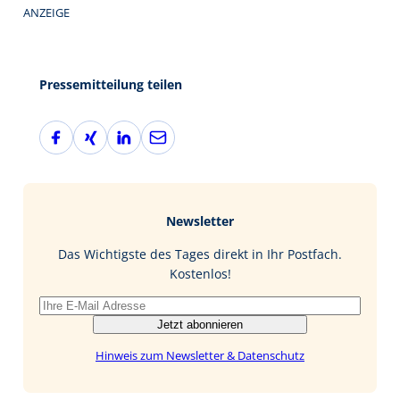
ANZEIGE
Pressemitteilung teilen
F
X
L
E
a
i
i
-
c
n
n
M
e
g
k
a
b
e
i
Newsletter
o
d
l
o
I
Das Wichtigste des Tages direkt in Ihr Postfach.
k
n
Kostenlos!
Jetzt abonnieren
Hinweis zum Newsletter & Datenschutz