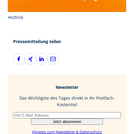
ANZEIGE
Pressemitteilung teilen
F
X
L
E
a
i
i
-
c
n
n
M
e
g
k
a
b
e
i
Newsletter
o
d
l
o
I
Das Wichtigste des Tages direkt in Ihr Postfach.
k
n
Kostenlos!
Jetzt abonnieren
Hinweis zum Newsletter & Datenschutz