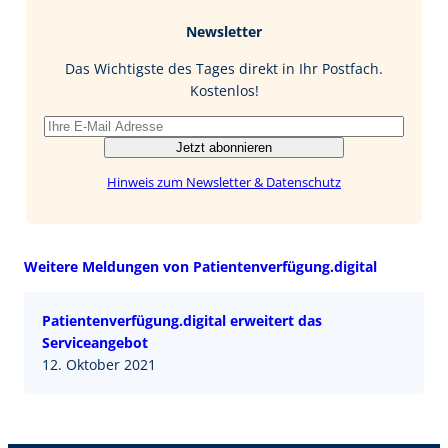
b
e
i
Newsletter
o
d
l
o
I
Das Wichtigste des Tages direkt in Ihr Postfach.
k
n
Kostenlos!
Jetzt abonnieren
Hinweis zum Newsletter & Datenschutz
Weitere Meldungen von Patientenverfügung.digital
Patientenverfügung.digital erweitert das
Serviceangebot
12. Oktober 2021