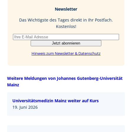
b
e
i
Newsletter
o
d
l
o
I
Das Wichtigste des Tages direkt in Ihr Postfach.
k
n
Kostenlos!
Jetzt abonnieren
Hinweis zum Newsletter & Datenschutz
Weitere Meldungen von Johannes Gutenberg-Universität
Mainz
Universitätsmedizin Mainz weiter auf Kurs
19. Juni 2026