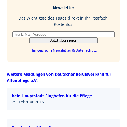
b
e
i
Newsletter
o
d
l
o
I
Das Wichtigste des Tages direkt in Ihr Postfach.
k
n
Kostenlos!
Jetzt abonnieren
Hinweis zum Newsletter & Datenschutz
Weitere Meldungen von Deutscher Berufsverband für
Altenpflege e.V.
Kein Hauptstadt-Flughafen für die Pflege
25. Februar 2016