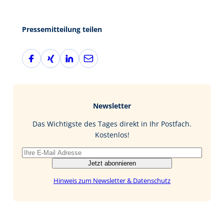
Pressemitteilung teilen
F
X
L
E
a
i
i
-
c
n
n
M
e
g
k
a
b
e
i
Newsletter
o
d
l
o
I
Das Wichtigste des Tages direkt in Ihr Postfach.
k
n
Kostenlos!
Jetzt abonnieren
Hinweis zum Newsletter & Datenschutz