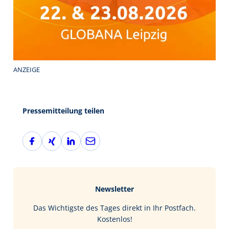
ANZEIGE
Pressemitteilung teilen
F
X
L
E
a
i
i
-
c
n
n
M
e
g
k
a
b
e
i
Newsletter
o
d
l
o
I
Das Wichtigste des Tages direkt in Ihr Postfach.
k
n
Kostenlos!