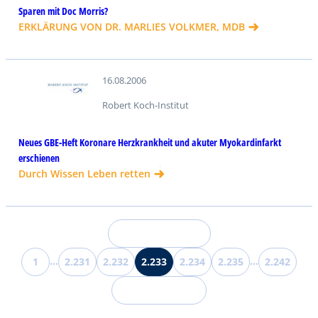
Sparen mit Doc Morris?
ERKLÄRUNG VON DR. MARLIES VOLKMER, MDB
16.08.2006
Robert Koch-Institut
Neues GBE-Heft Koronare Herzkrankheit und akuter Myokardinfarkt
erschienen
Durch Wissen Leben retten
V
…
…
1
2.231
2.232
2.233
2.234
2.235
2.242
Nächst