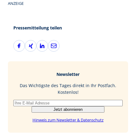
ANZEIGE
Pressemitteilung teilen
F
X
L
E
a
i
i
-
c
n
n
M
e
g
k
a
b
e
i
Newsletter
o
d
l
o
I
Das Wichtigste des Tages direkt in Ihr Postfach.
k
n
Kostenlos!
Jetzt abonnieren
Hinweis zum Newsletter & Datenschutz