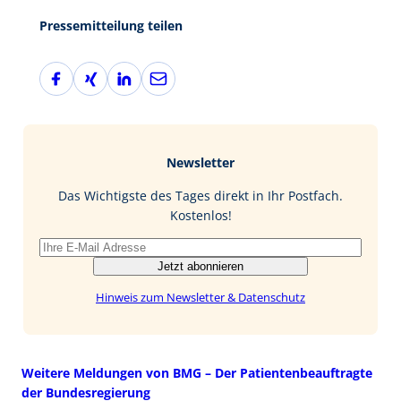
Pressemitteilung teilen
F
X
L
E
a
i
i
-
c
n
n
M
e
g
k
a
b
e
i
Newsletter
o
d
l
o
I
Das Wichtigste des Tages direkt in Ihr Postfach.
k
n
Kostenlos!
Jetzt abonnieren
Hinweis zum Newsletter & Datenschutz
Weitere Meldungen von BMG – Der Patientenbeauftragte
der Bundesregierung