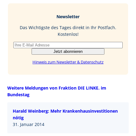
e
g
k
a
b
e
i
Newsletter
o
d
l
o
I
Das Wichtigste des Tages direkt in Ihr Postfach.
k
n
Kostenlos!
Jetzt abonnieren
Hinweis zum Newsletter & Datenschutz
Weitere Meldungen von Fraktion DIE LINKE. im
Bundestag
Harald Weinberg: Mehr Krankenhausinvestitionen
nötig
31. Januar 2014