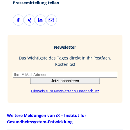
Pressemitteilung teilen
F
X
L
E
a
i
i
-
c
n
n
M
e
g
k
a
b
e
i
Newsletter
o
d
l
o
I
Das Wichtigste des Tages direkt in Ihr Postfach.
k
n
Kostenlos!
Jetzt abonnieren
Hinweis zum Newsletter & Datenschutz
Weitere Meldungen von iX – Institut für
Gesundheitssystem-Entwicklung