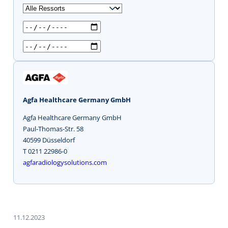
u
c
h
e
n
Agfa Healthcare Germany GmbH
Agfa Healthcare Germany GmbH
Paul-Thomas-Str. 58
40599 Düsseldorf
T 0211 22986-0
agfaradiologysolutions.com
11.12.2023