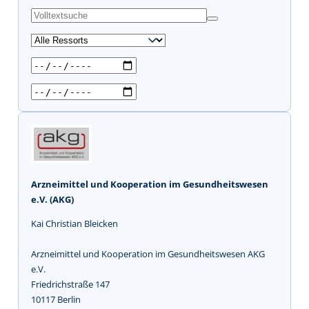
s
u
c
h
e
n
Arzneimittel und Kooperation im Gesundheitswesen
e.V. (AKG)
Kai Christian Bleicken
Arzneimittel und Kooperation im Gesundheitswesen AKG
e.V.
Friedrichstraße 147
10117 Berlin