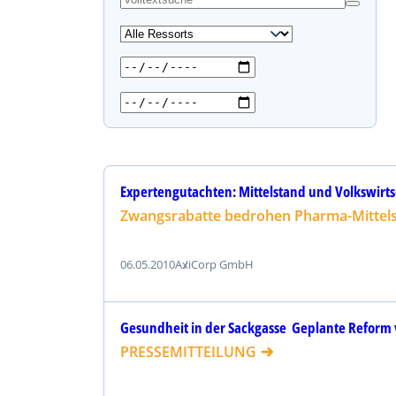
s
u
c
h
e
n
Expertengutachten: Mittelstand und Volkswirts
Zwangsrabatte bedrohen Pharma-Mittels
06.05.2010
AxiCorp GmbH
Gesundheit in der Sackgasse  Geplante Reform
PRESSEMITTEILUNG