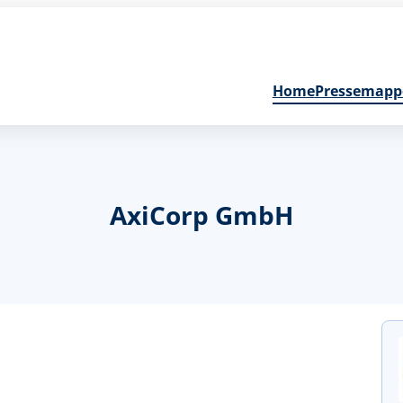
Home
Pressemapp
AxiCorp GmbH