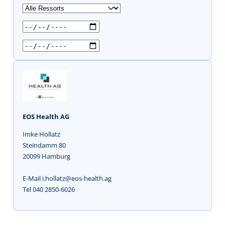
u
c
h
e
n
EOS Health AG
Imke Hollatz
Steindamm 80
20099 Hamburg
E-Mail i.hollatz@eos-health.ag
Tel 040 2850-6026