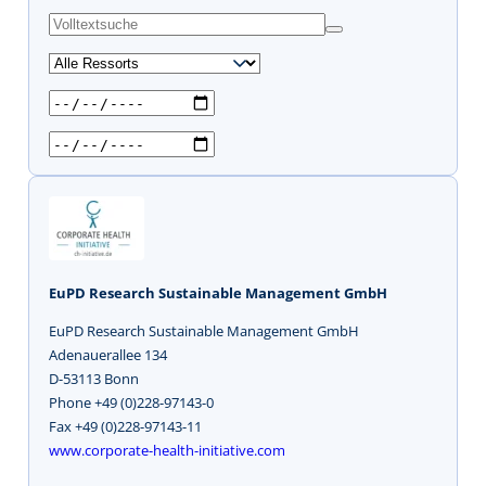
s
u
c
h
e
n
EuPD Research Sustainable Management GmbH
EuPD Research Sustainable Management GmbH
Adenauerallee 134
D-53113 Bonn
Phone +49 (0)228-97143-0
Fax +49 (0)228-97143-11
www.corporate-health-initiative.com