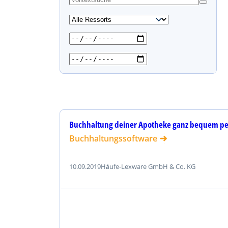
s
u
c
h
e
n
Buchhaltung deiner Apotheke ganz bequem pe
Buchhaltungssoftware
10.09.2019
Haufe-Lexware GmbH & Co. KG