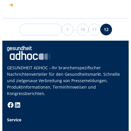
…
1
10
11
Vorherige Sei
12
←
GESUNDHEIT ADHOC – Ihr branchenspezifischer
Nachrichtenverteiler für den Gesundheitsmarkt. Schnelle
und zielgenaue Verbreitung von Pressemeldungen,
Produktinformationen, Terminhinweisen und
Kongressberichten.
Facebook
LinkedIn
Service