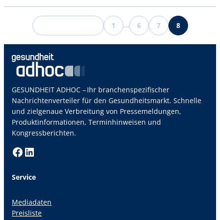
…
1
6
7
Vorherige Sei
←
8
GESUNDHEIT ADHOC – Ihr branchenspezifischer
Nachrichtenverteiler für den Gesundheitsmarkt. Schnelle
und zielgenaue Verbreitung von Pressemeldungen,
Produktinformationen, Terminhinweisen und
Kongressberichten.
Facebook
LinkedIn
Service
Mediadaten
Preisliste