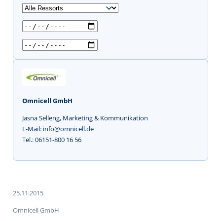
u
c
h
e
n
Omnicell GmbH
Jasna Selleng, Marketing & Kommunikation
E-Mail: info@omnicell.de
Tel.: 06151-800 16 56
25.11.2015
Omnicell GmbH