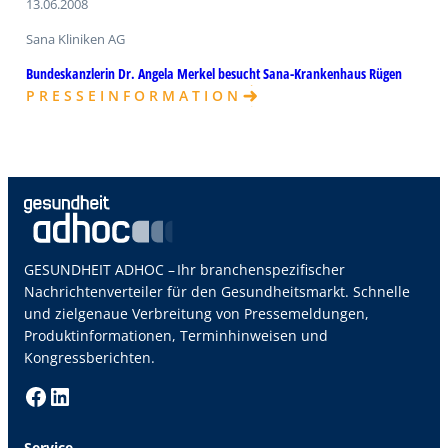
13.06.2008
Sana Kliniken AG
Bundeskanzlerin Dr. Angela Merkel besucht Sana-Krankenhaus Rügen
P R E S S E I N F O R M A T I O N
GESUNDHEIT ADHOC – Ihr branchenspezifischer
Nachrichtenverteiler für den Gesundheitsmarkt. Schnelle
und zielgenaue Verbreitung von Pressemeldungen,
Produktinformationen, Terminhinweisen und
Kongressberichten.
Facebook
LinkedIn
Service