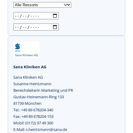
u
c
h
e
n
Sana Kliniken AG
Sana Kliniken AG
Susanne Heintzmann
Bereichsleiterin Marketing und PR
Gustav-Heinemann-Ring 133
81739 München
Tel.: +49 89 678204-340
Fax: +49 89 678204-153
Mobil: (0172) 97 49 300
E-Mail: s.heintzmann@sana.de