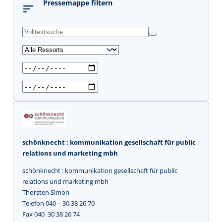
Pressemappe filtern
s
u
c
h
e
n
schönknecht : kommunikation gesellschaft für public
relations und marketing mbh
schönknecht : kommunikation gesellschaft für public
relations und marketing mbh
Thorsten Simon
Telefon 040 – 30 38 26 70
Fax 040  30 38 26 74