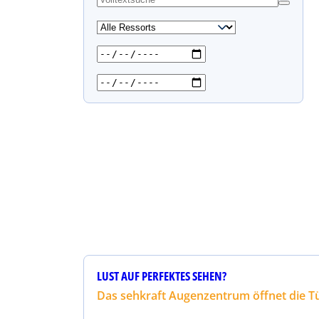
s
u
c
h
e
n
LUST AUF PERFEKTES SEHEN?
Das sehkraft Augenzentrum öffnet die Tü