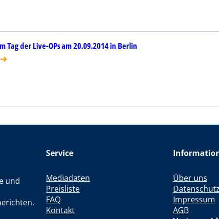
m Tag der Live-OPs am 20.09.2014 in Berlin
Service
Informatio
Mediadaten
Über uns
le und
Preisliste
Datenschut
FAQ
Impressum
erichten.
Kontakt
AGB