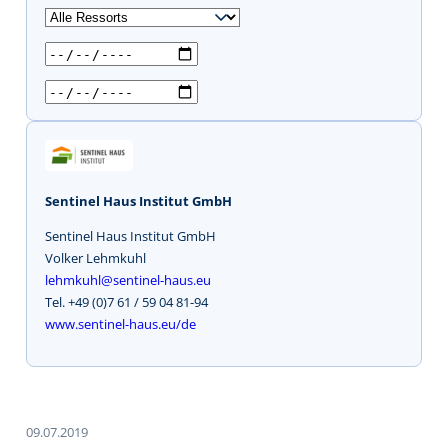
u
c
h
e
n
Sentinel Haus Institut GmbH
Sentinel Haus Institut GmbH
Volker Lehmkuhl
lehmkuhl@sentinel-haus.eu
Tel. +49 (0)7 61 / 59 04 81-94
www.sentinel-haus.eu/de
09.07.2019