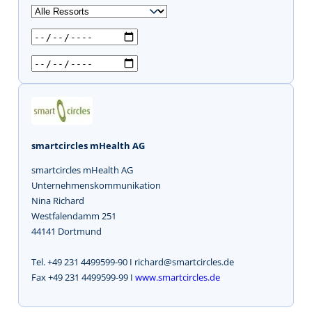
u
c
h
e
n
smartcircles mHealth AG
smartcircles mHealth AG
Unternehmenskommunikation
Nina Richard
Westfalendamm 251
44141 Dortmund
Tel. +49 231 4499599-90 I richard@smartcircles.de
Fax +49 231 4499599-99 I
www.smartcircles.de