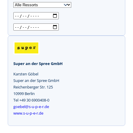
u
c
h
e
n
Super an der Spree GmbH
Karsten Göbel
Super an der Spree GmbH
Reichenberger Str. 125
10999 Berlin
Tel +49 30 6900408-0
goebel@s-u-p-e-r.de
www.s-u-p-e-r.de