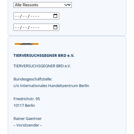
u
c
h
e
n
TIERVERSUCHSGEGNER BRD e.V.
TIERVERSUCHSGEGNER BRD e.V.
Bundesgeschäftstelle:
c/o Internationales Handelszentrum Berlin
Friedrichstr. 95
10117 Berlin
Rainer Gaertner
– Vorsitzender –