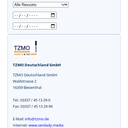
u
c
h
e
n
TZMO Deutschland GmbH
TZMO Deutschland GmbH
Waldstrasse 2
16359 Biesenthal
Tel.: 03337 / 45 13 29-0
Fax: 03337 / 45 13 29-99
E-Mail:
info@tzmo.de
Internet:
www.senilady.media