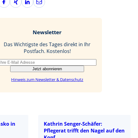
a
i
i
-
c
n
n
M
e
g
k
a
b
e
i
Newsletter
o
d
l
o
I
Das Wichtigste des Tages direkt in Ihr
k
n
Postfach. Kostenlos!
Jetzt abonnieren
Hinweis zum Newsletter & Datenschutz
asko in
Kathrin Senger-Schäfer:
Pflegerat trifft den Nagel auf den
Kopf