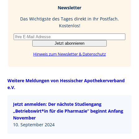
b
e
i
Newsletter
o
d
l
o
I
Das Wichtigste des Tages direkt in Ihr Postfach.
k
n
Kostenlos!
Jetzt abonnieren
Hinweis zum Newsletter & Datenschutz
Weitere Meldungen von Hessischer Apothekerverband
e.V.
Jetzt anmelden: Der nächste Studiengang
„Betriebswirt*in für die Pharmazie“ beginnt Anfang
November
10. September 2024