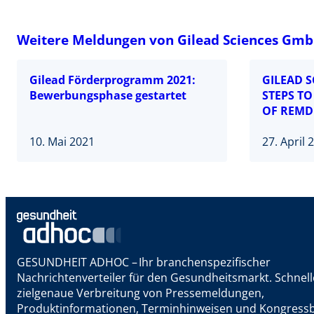
Weitere Meldungen von Gilead Sciences Gm
Gilead Förderprogramm 2021:
GILEAD 
Bewerbungsphase gestartet
STEPS TO
OF REMDE
10. Mai 2021
27. April 
GESUNDHEIT ADHOC – Ihr branchenspezifischer
Nachrichtenverteiler für den Gesundheitsmarkt. Schnel
zielgenaue Verbreitung von Pressemeldungen,
Produktinformationen, Terminhinweisen und Kongressb