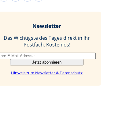
c
n
n
M
e
g
k
a
b
e
i
Newsletter
o
d
l
o
I
Das Wichtigste des Tages direkt in Ihr
k
n
Postfach. Kostenlos!
Jetzt abonnieren
Hinweis zum Newsletter & Datenschutz