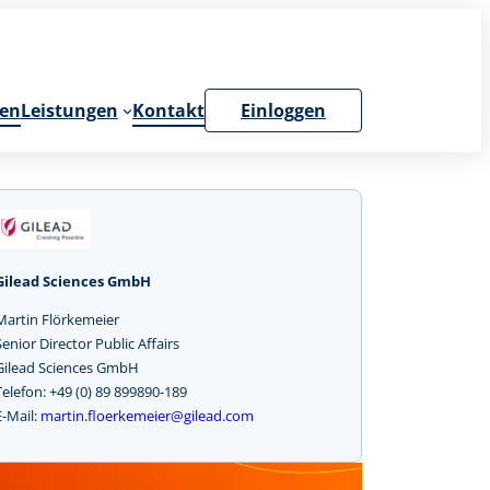
en
Leistungen
Kontakt
Einloggen
Gilead Sciences GmbH
Martin Flörkemeier
Senior Director Public Affairs
Gilead Sciences GmbH
Telefon: +49 (0) 89 899890-189
E-Mail:
martin.floerkemeier@gilead.com