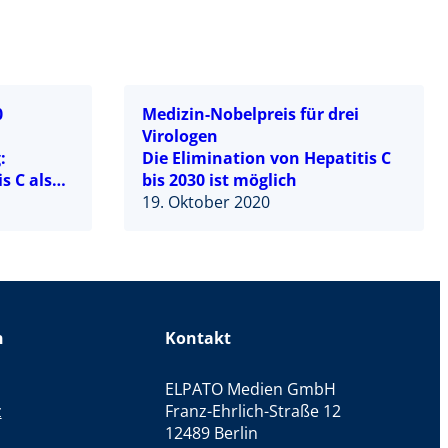
0
Medizin-Nobelpreis für drei
Virologen
:
Die Elimination von Hepatitis C
s C als
bis 2030 ist möglich
19. Oktober 2020
n
Kontakt
ELPATO Medien GmbH
z
Franz-Ehrlich-Straße 12
12489 Berlin