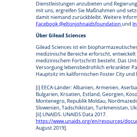
Dienstleistungen anzubieten und Regierung
mit uns, ergreifen Sie Maßnahmen und setz
damit niemand zurückbleibt. Weitere Inform
Facebook @eltonjohnaidsfoundation
und
I
Über Gilead Sciences
Gilead Sciences ist ein biopharmazeutische
medizinische Bereiche erforscht, entwickel
medizinischem Fortschritt besteht. Das Un
Versorgung lebensbedrohlich erkrankter Pat
Hauptsitz im kalifornischen Foster City und
[i] EECA-Länder: Albanien, Armenien, Aser
Bulgarien, Kroatien, Estland, Georgien, Koso
Montenegro, Republik Moldau, Nordmazedon
Slowenien, Tadschikistan, Turkmenistan, Uk
[ii] UNAIDS. UNAIDS Data 2017.
https://www.unaids.org/en/resources/doc
August 2019].