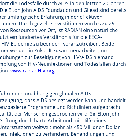
dort die Todesfälle durch AIDS in den letzten 20 Jahren
e Elton John AIDS Foundation und Gilead sind bereits
er umfangreiche Erfahrung in der effektiven
ppen. Durch gezielte Investitionen von bis zu 25
g von Ressourcen vor Ort, ist RADIAN eine natürliche
tzt ein fundiertes Verständnis für die EECA-
 HIV-Epidemie zu beenden, voranzutreiben. Beide
rtner werden in Zukunft zusammenarbeiten, um
Bemühungen zur Beseitigung von HIV/AIDS niemand
kämpfung von HIV-Neuinfektionen und Todesfällen durch
gion:
www.radianHIV.org
r führenden unabhängigen globalen AIDS-
Überzeugung, dass AIDS besiegt werden kann und handelt
denzbasierte Programme und Richtlinien aufgebracht
alität der Menschen gesprochen wird. Sir Elton John
Stiftung durch harte Arbeit und mit Hilfe eines
terstützern weltweit mehr als 450 Millionen Dollar
en, Infektionen zu verhindern, Behandlungen und