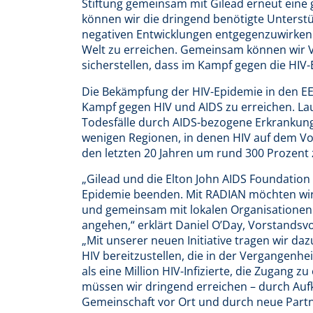
Stiftung gemeinsam mit Gilead erneut eine 
können wir die dringend benötigte Unterstü
negativen Entwicklungen entgegenzuwirken 
Welt zu erreichen. Gemeinsam können wir 
sicherstellen, dass im Kampf gegen die HIV
Die Bekämpfung der HIV-Epidemie in den EEC
Kampf gegen HIV und AIDS zu erreichen. La
Todesfälle durch AIDS-bezogene Erkrankunge
wenigen Regionen, in denen HIV auf dem Vor
den letzten 20 Jahren um rund 300 Prozent
„Gilead und die Elton John AIDS Foundation
Epidemie beenden. Mit RADIAN möchten wir
und gemeinsam mit lokalen Organisationen
angehen,“ erklärt Daniel O’Day, Vorstandsvo
„Mit unserer neuen Initiative tragen wir da
HIV bereitzustellen, die in der Vergangenhe
als eine Million HIV-Infizierte, die Zugang
müssen wir dringend erreichen – durch Auf
Gemeinschaft vor Ort und durch neue Partn