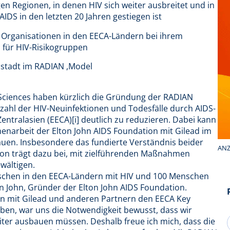
n Regionen, in denen HIV sich weiter ausbreitet und in
IDS in den letzten 20 Jahren gestiegen ist
le Organisationen in den EECA-Ländern bei ihrem
für HIV-Risikogruppen
lstadt im RADIAN ,Model
 Sciences haben kürzlich die Gründung der RADIAN
 Anzahl der HIV-Neuinfektionen und Todesfälle durch AIDS-
tralasien (EECA)[i] deutlich zu reduzieren. Dabei kann
narbeit der Elton John AIDS Foundation mit Gilead im
uen. Insbesondere das fundierte Verständnis beider
ANZ
ion trägt dazu bei, mit zielführenden Maßnahmen
wältigen.
enschen in den EECA-Ländern mit HIV und 100 Menschen
on John, Gründer der Elton John AIDS Foundation.
men mit Gilead und anderen Partnern den EECA Key
ben, war uns die Notwendigkeit bewusst, dass wir
er ausbauen müssen. Deshalb freue ich mich, dass die