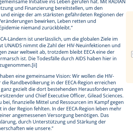
gemeinsame Initiative ins Leben gerufen hat. Mit RADIAN
tzung und Finanzierung bereitstellen, um den
und einige der am stärksten gefährdeten Regionen der
Veränderungen bewirken, Leben retten und
-Epidemie niemand zurückbleibt.“
A-Ländern ist unerlässlich, um die globalen Ziele im
ut UNAIDS nimmt die Zahl der HIV-Neuinfektionen und
n zwar weltweit ab, trotzdem bleibt EECA eine der
marsch ist. Die Todesfälle durch AIDS haben hier in
 zugenommen.[ii]
 haben eine gemeinsame Vision: Wir wollen die HIV-
 die Randbevölkerung in der EECA-Region erreichen
 ganz gezielt die dort bestehenden Herausforderungen
rsitzender und Chief Executive Officer, Gilead Sciences.
zu bei, finanzielle Mittel und Ressourcen im Kampf gegen
it in der Region fehlten. In der EECA-Region leben mehr
 zu einer angemessenen Versorgung benötigen. Das
klärung, durch Unterstützung und Stärkung der
erschaften wie unsere.“