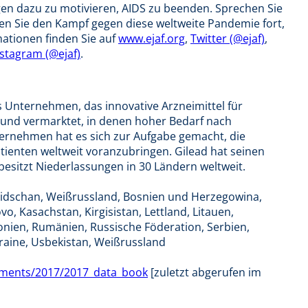
en dazu zu motivieren, AIDS zu beenden. Sprechen Sie
en Sie den Kampf gegen diese weltweite Pandemie fort,
ationen finden Sie auf
www.ejaf.org
,
Twitter (@ejaf)
,
nstagram (@ejaf)
.
s Unternehmen, das innovative Arzneimittel für
t und vermarktet, in denen hoher Bedarf nach
ternehmen hat es sich zur Aufgabe gemacht, die
ienten weltweit voranzubringen. Gilead hat seinen
 besitzt Niederlassungen in 30 Ländern weltweit.
baidschan, Weißrussland, Bosnien und Herzegowina,
vo, Kasachstan, Kirgisistan, Lettland, Litauen,
ien, Rumänien, Russische Föderation, Serbien,
raine, Usbekistan, Weißrussland
uments/2017/2017_data_book
[zuletzt abgerufen im