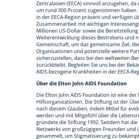
Zentralasien (EECA) sinnvoll anzugehen, da 
um rund 300 Prozent zugenommen haben. Di
in der EECA-Region präsent und verfügen üb
Zusammenarbeit mit wichtigen Interessengru
Millionen US-Dollar sowie die Bereitstellun
Weiterentwicklung dieses Bestrebens und nu
Gemeinschaft, um das gemeinsame Ziel, die
Organisationen und potenzielle weitere Pa
sicherzustellen, dass bei den weltweiten 
zurückbleibt. Begleiten Sie uns bei der Be
AIDS-bezogene Krankheiten in der EECA-Re
Über die Elton John AIDS Foundation
Die Elton John AIDS Foundation ist eine de
Hilfsorganisationen. Die Stiftung ist der 
nach diesem Glauben, indem Mittel für evi
werden und mit Mitgefühl über die Lebensre
gründete die Stiftung 1992. Seitdem hat die 
Netzwerks von großzügigen Freunden und Un
gesammelt, um Stigmatisierung zu bekämpf