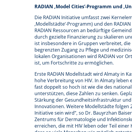
RADIAN ‚Model Cities’-Programm und ‚U
Die RADIAN Initiative umfasst zwei Kernele
‚Modellstädte‘-Programm) und den RADIAN 
RADIAN Ressourcen an bedürftige Gemeinden
durch gezielte Finanzierung zu skalieren un
ist insbesondere in Gruppen verbreitet, die
begrenzten Zugang zu Pflege und medizinis
lokalen Organisationen wird RADIAN vor Or
ist, um Fortschritte zu ermöglichen.
Erste RADIAN Modellstadt wird Almaty in Ka
hohe Verbreitung von HIV. In Almaty leben 
fast doppelt so hoch ist wie die des nation
unterstützen, diese Zahlen zu senken. Gep
Stärkung der Gesundheitsinfrastruktur und
Innovationen. Weitere Modellstädte folgen 
Initiative sein wird“, so Dr. Bauyrzhan Bais
Zentrums für Dermatologie und Infektionskra
erreichen, die mit HIV leben oder Teil einer