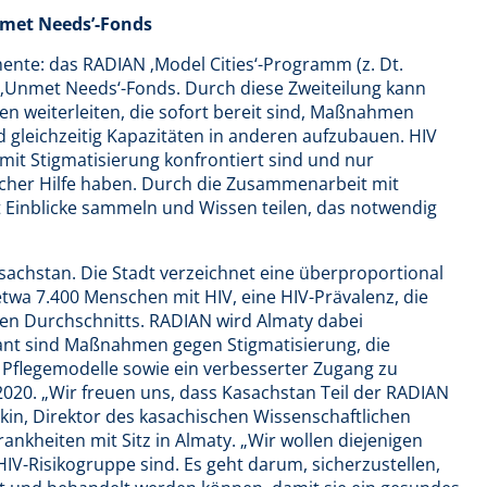
nmet Needs’-Fonds
mente: das RADIAN ‚Model Cities‘-Programm (z. Dt.
‚Unmet Needs‘-Fonds. Durch diese Zweiteilung kann
 weiterleiten, die sofort bereit sind, Maßnahmen
d gleichzeitig Kapazitäten in anderen aufzubauen. HIV
 mit Stigmatisierung konfrontiert sind und nur
cher Hilfe haben. Durch die Zusammenarbeit mit
t Einblicke sammeln und Wissen teilen, das notwendig
sachstan. Die Stadt verzeichnet eine überproportional
etwa 7.400 Menschen mit HIV, eine HIV-Prävalenz, die
alen Durchschnitts. RADIAN wird Almaty dabei
lant sind Maßnahmen gegen Stigmatisierung, die
 Pflegemodelle sowie ein verbesserter Zugang zu
2020. „Wir freuen uns, dass Kasachstan Teil der RADIAN
erkin, Direktor des kasachischen Wissenschaftlichen
nkheiten mit Sitz in Almaty. „Wir wollen diejenigen
 HIV-Risikogruppe sind. Es geht darum, sicherzustellen,