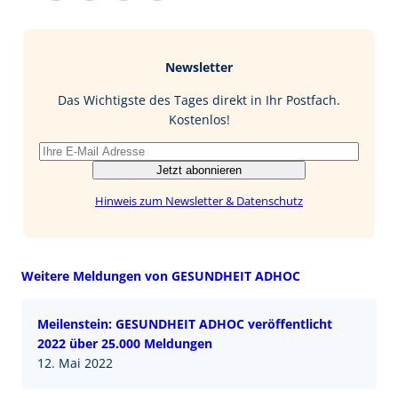
c
n
n
M
e
g
k
a
b
e
i
Newsletter
o
d
l
o
I
Das Wichtigste des Tages direkt in Ihr Postfach.
k
n
Kostenlos!
Jetzt abonnieren
Hinweis zum Newsletter & Datenschutz
Weitere Meldungen von GESUNDHEIT ADHOC
Meilenstein: GESUNDHEIT ADHOC veröffentlicht
2022 über 25.000 Meldungen
12. Mai 2022