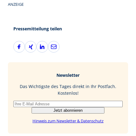
ANZEIGE
Pressemitteilung teilen
F
X
L
E
a
i
i
-
c
n
n
M
e
g
k
a
b
e
i
Newsletter
o
d
l
o
I
Das Wichtigste des Tages direkt in Ihr Postfach.
k
n
Kostenlos!
Jetzt abonnieren
Hinweis zum Newsletter & Datenschutz