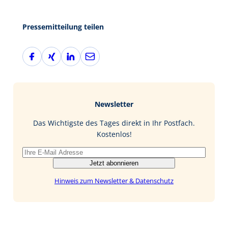
Pressemitteilung teilen
F
X
L
E
a
i
i
-
c
n
n
M
e
g
k
a
b
e
i
Newsletter
o
d
l
o
I
Das Wichtigste des Tages direkt in Ihr Postfach.
k
n
Kostenlos!
Jetzt abonnieren
Hinweis zum Newsletter & Datenschutz