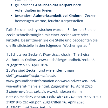
gründliches
Absuchen des Körpers
nach
Aufenthalten im Freien
besondere
Aufmerksamkeit bei Kindern
– Zecken
bevorzugen warme, feuchte Körperstellen
Falls Sie dennoch gestochen wurden: Entfernen Sie die
Zecke schnellstmöglich mit einer Zeckenkarte oder
Pinzette. Desinfizieren Sie die Stelle und beobachten Sie
1
die Einstichstelle in den folgenden Wochen genau.
1 „Schutz vor Zecken“.
Www.ch.ch
, ch.ch – The Swiss
Authorities Online, www.ch.ch/de/gesundheit/zecken/.
Zugegriffen 16. April 2026.
2 „Was sind Zecken und wie entfernt man
sie?“
gesundheitsinformation.de
,
www.gesundheitsinformation.de/was-sind-zecken-und-
wie-entfernt-man-sie.html. Zugegriffen 16. April 2026.
3
Kinderaerzte-im-netz.de
, www.kinderaerzte-im-
netz.de/media/53eca1a633af614b73017429/source/201307
31091945_zecken.pdf. Zugegriffen 16. April 2026.
4 „FSME“.
Infektionsschutz.de
,