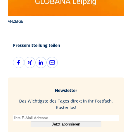
ANZEIGE
Pressemitteilung teilen
F
X
L
E
a
i
i
-
c
n
n
M
e
g
k
a
b
e
i
Newsletter
o
d
l
o
I
Das Wichtigste des Tages direkt in Ihr Postfach.
k
n
Kostenlos!
Jetzt abonnieren