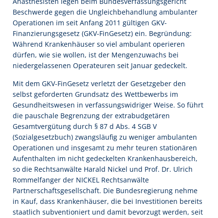
Anästhesisten legen beim Bundesverfassungsgericht
Beschwerde gegen die Ungleichbehandlung ambulanter
Operationen im seit Anfang 2011 gültigen GKV-
Finanzierungsgesetz (GKV-FinGesetz) ein. Begründung:
Während Krankenhäuser so viel ambulant operieren
dürfen, wie sie wollen, ist der Mengenzuwachs bei
niedergelassenen Operateuren seit Januar gedeckelt.
Mit dem GKV-FinGesetz verletzt der Gesetzgeber den
selbst geforderten Grundsatz des Wettbewerbs im
Gesundheitswesen in verfassungswidriger Weise. So führt
die pauschale Begrenzung der extrabudgetären
Gesamtvergütung durch § 87 d Abs. 4 SGB V
(Sozialgesetzbuch) zwangsläufig zu weniger ambulanten
Operationen und insgesamt zu mehr teuren stationären
Aufenthalten im nicht gedeckelten Krankenhausbereich,
so die Rechtsanwälte Harald Nickel und Prof. Dr. Ulrich
Rommelfanger der NICKEL Rechtsanwälte
Partnerschaftsgesellschaft. Die Bundesregierung nehme
in Kauf, dass Krankenhäuser, die bei Investitionen bereits
staatlich subventioniert und damit bevorzugt werden, seit