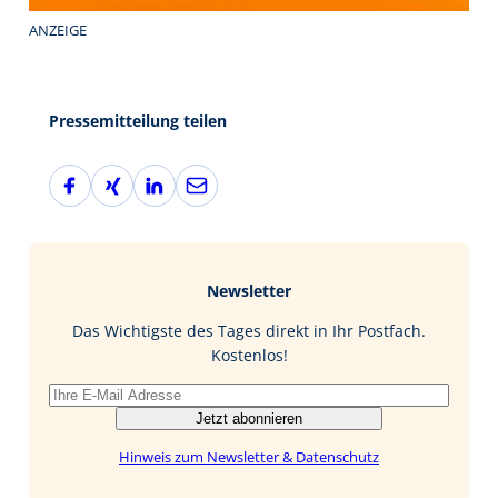
ANZEIGE
Pressemitteilung teilen
F
X
L
E
a
i
i
-
c
n
n
M
e
g
k
a
b
e
i
Newsletter
o
d
l
o
I
Das Wichtigste des Tages direkt in Ihr Postfach.
k
n
Kostenlos!
Jetzt abonnieren
Hinweis zum Newsletter & Datenschutz